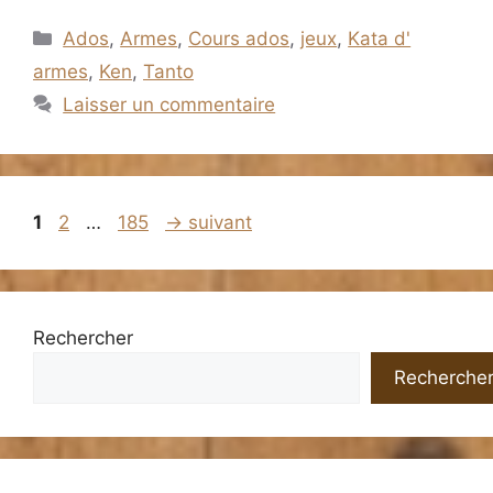
Catégories
Ados
,
Armes
,
Cours ados
,
jeux
,
Kata d'
armes
,
Ken
,
Tanto
Laisser un commentaire
Page
Page
Page
1
2
…
185
→
suivant
Rechercher
Recherche