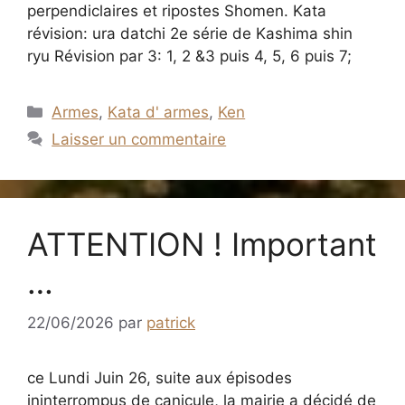
perpendiclaires et ripostes Shomen. Kata
révision: ura datchi 2e série de Kashima shin
ryu Révision par 3: 1, 2 &3 puis 4, 5, 6 puis 7;
Catégories
Armes
,
Kata d' armes
,
Ken
Laisser un commentaire
ATTENTION ! Important
…
22/06/2026
par
patrick
ce Lundi Juin 26, suite aux épisodes
ininterrompus de canicule, la mairie a décidé de