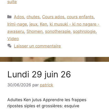
suite
Catégories
Ados
,
chutes
,
Cours ados
,
cours enfants
,
Irimi-nage
,
jeux
,
Ken
,
ki musuki - ki no nagare -
awaseru
,
Shomen
,
sonotherapie
,
sophrologie
,
Video
Laisser un commentaire
Lundi 29 juin 26
30/06/2026
par
patrick
Adultes Ken jutus Apprendre les frappes
ripostes siples et grossières: esquive