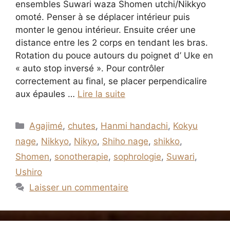
ensembles Suwari waza Shomen utchi/Nikkyo
omoté. Penser à se déplacer intérieur puis
monter le genou intérieur. Ensuite créer une
distance entre les 2 corps en tendant les bras.
Rotation du pouce autours du poignet d’ Uke en
« auto stop inversé ». Pour contrôler
correctement au final, se placer perpendicalire
aux épaules …
Lire la suite
Catégories
Agajimé
,
chutes
,
Hanmi handachi
,
Kokyu
nage
,
Nikkyo
,
Nikyo
,
Shiho nage
,
shikko
,
Shomen
,
sonotherapie
,
sophrologie
,
Suwari
,
Ushiro
Laisser un commentaire