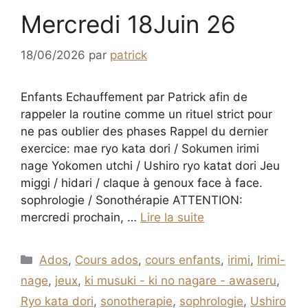
Mercredi 18Juin 26
18/06/2026
par
patrick
Enfants Echauffement par Patrick afin de
rappeler la routine comme un rituel strict pour
ne pas oublier des phases Rappel du dernier
exercice: mae ryo kata dori / Sokumen irimi
nage Yokomen utchi / Ushiro ryo katat dori Jeu
miggi / hidari / claque à genoux face à face.
sophrologie / Sonothérapie ATTENTION:
mercredi prochain, …
Lire la suite
Catégories
Ados
,
Cours ados
,
cours enfants
,
irimi
,
Irimi-
nage
,
jeux
,
ki musuki - ki no nagare - awaseru
,
Ryo kata dori
,
sonotherapie
,
sophrologie
,
Ushiro