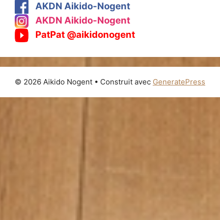
AKDN Aikido-Nogent
AKDN Aikido-Nogent
PatPat @aikidonogent
© 2026 Aikido Nogent
• Construit avec
GeneratePress