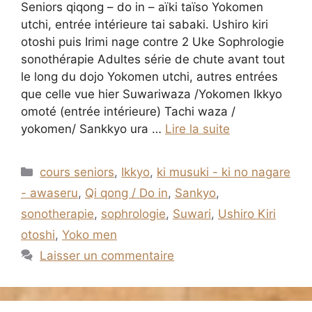
Seniors qiqong – do in – aïki taïso Yokomen
utchi, entrée intérieure tai sabaki. Ushiro kiri
otoshi puis Irimi nage contre 2 Uke Sophrologie
sonothérapie Adultes série de chute avant tout
le long du dojo Yokomen utchi, autres entrées
que celle vue hier Suwariwaza /Yokomen Ikkyo
omoté (entrée intérieure) Tachi waza /
yokomen/ Sankkyo ura …
Lire la suite
Catégories
cours seniors
,
Ikkyo
,
ki musuki - ki no nagare
- awaseru
,
Qi qong / Do in
,
Sankyo
,
sonotherapie
,
sophrologie
,
Suwari
,
Ushiro Kiri
otoshi
,
Yoko men
Laisser un commentaire