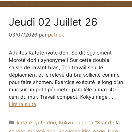
Jeudi 02 Juillet 26
03/07/2026
par
patrick
Adultes Katate ryote dori. Se dit également
Moroté dori ( synonyme ) Sur cette double
saisie de l’avant bras, Tori travail seul le
déplacment et le relevé du bra sollicité comme
pour faire shomen. Exercice exécuté le long d’un
mur sur un petit périmètre paralléle a max 40
cem du mur. Travail compact. Kokyu nage …
Lire la suite
Catégories
katate ryote dori
,
Kokyu nage
,
la "Star de la
soirée"
,
moroté dori
,
Sokumen irimi nage
,
Ude