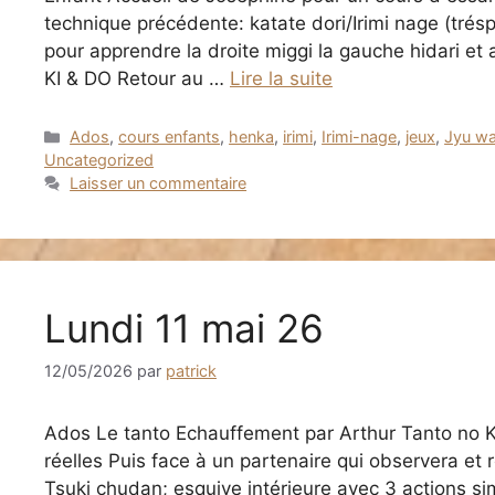
technique précédente: katate dori/Irimi nage (tré
pour apprendre la droite miggi la gauche hidari et 
KI & DO Retour au …
Lire la suite
Catégories
Ados
,
cours enfants
,
henka
,
irimi
,
Irimi-nage
,
jeux
,
Jyu w
Uncategorized
Laisser un commentaire
Lundi 11 mai 26
12/05/2026
par
patrick
Ados Le tanto Echauffement par Arthur Tanto no K
réelles Puis face à un partenaire qui observera et 
Tsuki chudan; esquive intérieure avec 3 actions si