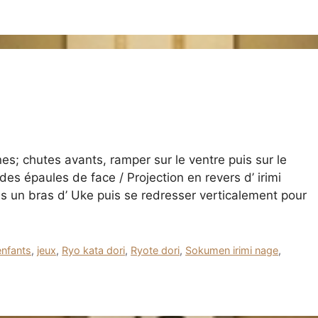
es; chutes avants, ramper sur le ventre puis sur le
es épaules de face / Projection en revers d’ irimi
s un bras d’ Uke puis se redresser verticalement pour
enfants
,
jeux
,
Ryo kata dori
,
Ryote dori
,
Sokumen irimi nage
,