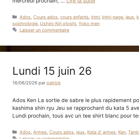
mercredi prochain, …
Lire la suite
Catégories
Ados
,
Cours ados
,
cours enfants
,
irimi
,
Irimi-nage
,
jeux
,
k
sophrologie
,
Ushiro Kiri otoshi
,
Yoko men
Laisser un commentaire
Lundi 15 juin 26
16/06/2026
par
patrick
Ados Ken La sortie de sabre le plus rapidement po
kashima shin ryu Jeu se rapprochant du kata 5 ave
Lundi prochain, tous avc un tee shirt blanc pour t
Catégories
Ados
,
Armes
,
Cours ados
,
jeux
,
Kata d' armes
,
Ken
,
Tant
Laisser un commentaire