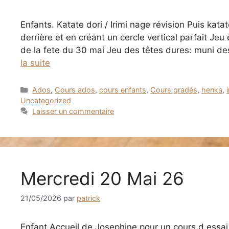
Enfants. Katate dori / Irimi nage révision Puis kat
derrière et en créant un cercle vertical parfait Jeu
de la fete du 30 mai Jeu des têtes dures: muni de
la suite
Catégories
Ados
,
Cours ados
,
cours enfants
,
Cours gradés
,
henka
,
Uncategorized
Laisser un commentaire
Mercredi 20 Mai 26
21/05/2026
par
patrick
Enfant Accueil de Josephine pour un cours d essai