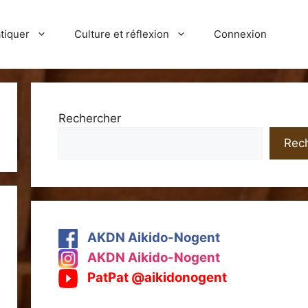
tiquer
Culture et réflexion
Connexion
Rechercher
Rec
AKDN Aikido-Nogent
AKDN Aikido-Nogent
PatPat @aikidonogent