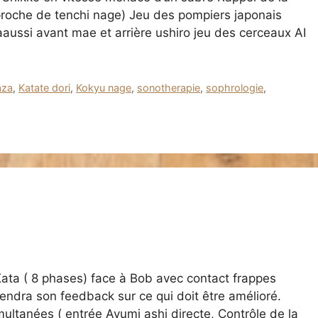
sproche de tenchi nage) Jeu des pompiers japonais
aaussi avant mae et arrière ushiro jeu des cerceaux AI
aza
,
Katate dori
,
Kokyu nage
,
sonotherapie
,
sophrologie
,
ata ( 8 phases) face à Bob avec contact frappes
rendra son feedback sur ce qui doit être amélioré.
multanées ( entrée Ayumi ashi directe, Contrôle de la