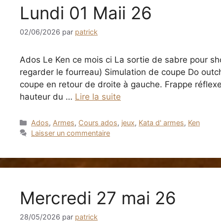
Lundi 01 Maii 26
02/06/2026
par
patrick
Ados Le Ken ce mois ci La sortie de sabre pour sh
regarder le fourreau) Simulation de coupe Do outc
coupe en retour de droite à gauche. Frappe réflexe
hauteur du …
Lire la suite
Catégories
Ados
,
Armes
,
Cours ados
,
jeux
,
Kata d' armes
,
Ken
Laisser un commentaire
Mercredi 27 mai 26
28/05/2026
par
patrick