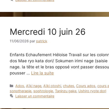
Mercredi 10 juin 26
11/06/2026
par
patrick
Enfants Echaufement Héloise Travail sur les colonn
dos Mae ryo kata dori/ Sokumen irimi nage (saisie d
nage. la tête et le bras opposé vont passer dessou
pousser …
Lire la suite
Catégories
Ados
,
Aïki nage
,
Aïki otoshi
,
chutes
,
Cours ados
,
cours 
sonotherapie
,
sophrologie
,
Taninzu gake
,
Ushiro ryote dori
Laisser un commentaire