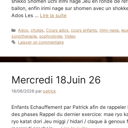
shikko Shomen uchi Irimi nage Jeu en ronde de réfl
ballon, enfin irimi nage sur shomen avec un shokk
Ados Les …
Lire la suite
Catégories
Ados
,
chutes
,
Cours ados
,
cours enfants
,
Irimi-nage
,
jeu
sonotherapie
,
sophrologie
,
Video
Laisser un commentaire
Mercredi 18Juin 26
18/06/2026
par
patrick
Enfants Echauffement par Patrick afin de rappeler l
des phases Rappel du dernier exercice: mae ryo ka
ryo katat dori Jeu miggi / hidari / claque à genou