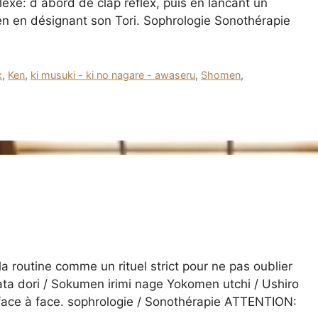
exe: d abord de clap réflex, puis en lancant un
en en désignant son Tori. Sophrologie Sonothérapie
x
,
Ken
,
ki musuki - ki no nagare - awaseru
,
Shomen
,
a routine comme un rituel strict pour ne pas oublier
ta dori / Sokumen irimi nage Yokomen utchi / Ushiro
x face à face. sophrologie / Sonothérapie ATTENTION: