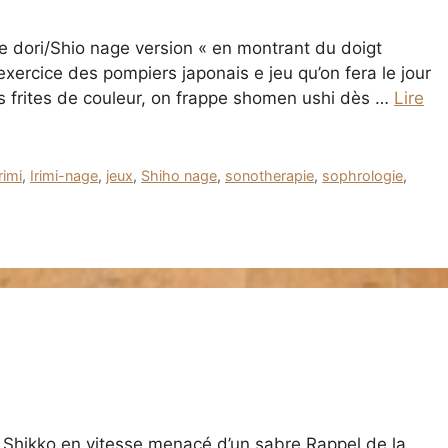
ate dori/Shio nage version « en montrant du doigt
 exercice des pompiers japonais e jeu qu’on fera le jour
s frites de couleur, on frappe shomen ushi dès …
Lire
irimi
,
Irimi-nage
,
jeux
,
Shiho nage
,
sonotherapie
,
sophrologie
,
 Shikko en vitesse menacé d’un sabre Rappel de la