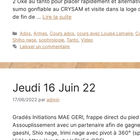
2 Uke au tanto pour placer rapidement et alternati
sumo gonflable au CRYSAM et visite dans la loge d
de fin de …
Lire la suite
Catégories
Ados
,
Armes
,
Cours ados
,
cours avec Louise Lemaire
,
C
Shiho nage
,
sophrologie
,
Tanto
,
Video
Laisser un commentaire
Jeudi 16 Juin 22
17/06/2022
par
admin
Gradés Initiations MAE GERI, frappe direct du pie
Assouplissement avec un partenaire afin de gagner
gaeshi, Shio nage, Irimi nage avec pivot à 360° (sp