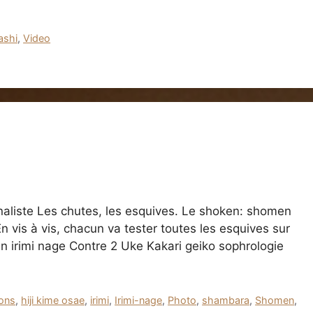
ashi
,
Video
aliste Les chutes, les esquives. Le shoken: shomen
n vis à vis, chacun va tester toutes les esquives sur
 irimi nage Contre 2 Uke Kakari geiko sophrologie
ions
,
hiji kime osae
,
irimi
,
Irimi-nage
,
Photo
,
shambara
,
Shomen
,