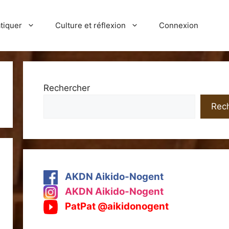
tiquer
Culture et réflexion
Connexion
Rechercher
Rec
AKDN Aikido-Nogent
AKDN Aikido-Nogent
PatPat @aikidonogent