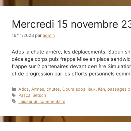
Mercredi 15 novembre 2
16/11/2023
par
admin
Ados la chute arrière, les déplacements, Suburi s
décalage corps puis frappe Mise en place sandwich
frappe sur 2 partenaires devant derrière Simulati
et de progression par les efforts personnels com
Catégories
Ados
,
Armes
,
chutes
,
Cours ados
,
jeux
,
Ken
,
passages d
Étiquettes
Pascal Betsch
Laisser un commentaire