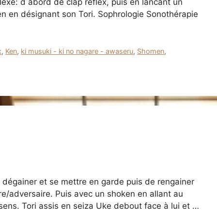
exe: d abord de clap réflex, puis en lancant un
en en désignant son Tori. Sophrologie Sonothérapie
x
,
Ken
,
ki musuki - ki no nagare - awaseru
,
Shomen
,
 dégainer et se mettre en garde puis de rengainer
re/adversaire. Puis avec un shoken en allant au
e sens. Tori assis en seiza Uke debout face à lui et …