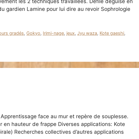
vement les 2 techniques travaillées. Défilé déguisé en
u gardien Lamine pour lui dire au revoir Sophrologie
ours gradés
,
Gokyo
,
Irimi-nage
,
jeux
,
Jyu waza
,
Kote gaeshi
,
d Apprentissage face au mur et repère de souplesse.
 en hauteur de frappe Diverses applications: Kote
irale) Recherches collectives d’autres applications