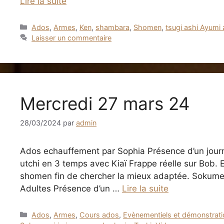
Lire la suite
Catégories
Ados
,
Armes
,
Ken
,
shambara
,
Shomen
,
tsugi ashi Ayumi 
Laisser un commentaire
Mercredi 27 mars 24
28/03/2024
par
admin
Ados echauffement par Sophia Présence d’un journ
utchi en 3 temps avec Kiaï Frappe réelle sur Bob. E
shomen fin de chercher la mieux adaptée. Sokumen
Adultes Présence d’un …
Lire la suite
Catégories
Ados
,
Armes
,
Cours ados
,
Evènementiels et démonstrat