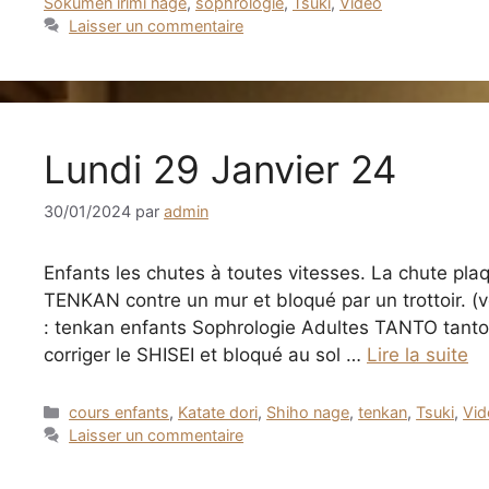
Sokumen irimi nage
,
sophrologie
,
Tsuki
,
Video
Laisser un commentaire
Lundi 29 Janvier 24
30/01/2024
par
admin
Enfants les chutes à toutes vitesses. La chute pl
TENKAN contre un mur et bloqué par un trottoir. (vo
: tenkan enfants Sophrologie Adultes TANTO tanto
corriger le SHISEI et bloqué au sol …
Lire la suite
Catégories
cours enfants
,
Katate dori
,
Shiho nage
,
tenkan
,
Tsuki
,
Vid
Laisser un commentaire