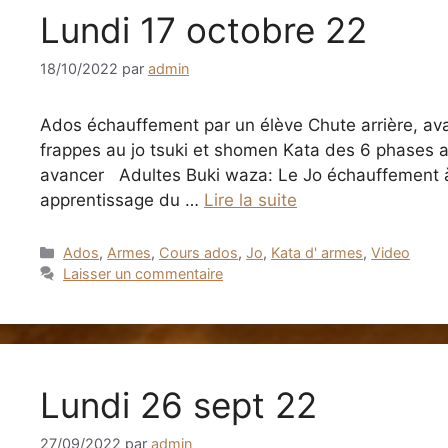
Lundi 17 octobre 22
18/10/2022
par
admin
Ados échauffement par un élève Chute arrière, avan
frappes au jo tsuki et shomen Kata des 6 phases a
avancer Adultes Buki waza: Le Jo échauffement à 
apprentissage du …
Lire la suite
Catégories
Ados
,
Armes
,
Cours ados
,
Jo
,
Kata d' armes
,
Video
Laisser un commentaire
Lundi 26 sept 22
27/09/2022
par
admin