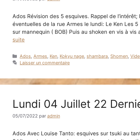
Ados Révision des 5 esquives. Rappel de l’intérêt; 
éventuelles de la rue Armes le lundi: Le Ken Les 
sur mannequin ( BOB) Puis au shoken en vis à vis
suite
Catégories
Ados
,
Armes
,
Ken
,
Kokyu nage
,
shambara
,
Shomen
,
Vid
Laisser un commentaire
Lundi 04 Juillet 22 Derni
05/07/2022
par
admin
Ados Avec Louise Tanto: esquives sur tsuki au tant