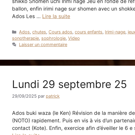
shikko Shomen uchi Irimi nage Jeu en ronde de réfl
ballon, enfin irimi nage sur shomen avec un shokk
Ados Les …
Lire la suite
Catégories
Ados
,
chutes
,
Cours ados
,
cours enfants
,
Irimi-nage
,
jeu
sonotherapie
,
sophrologie
,
Video
Laisser un commentaire
Lundi 29 septembre 25
29/09/2025
par
patrick
Ados buki waza (le Ken) Révision de la manière de
(NOTO) rapidement. Puis en vis à vis d’un partenai
contact (Kote). Enfin, exercice afin d’éveiller le 6 