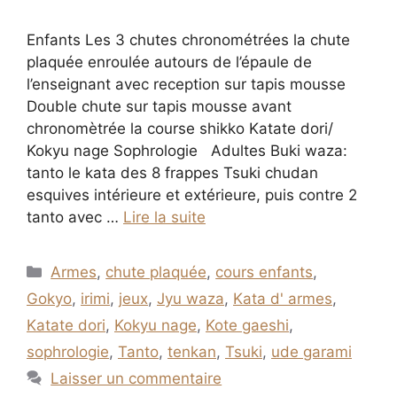
Enfants Les 3 chutes chronométrées la chute
plaquée enroulée autours de l’épaule de
l’enseignant avec reception sur tapis mousse
Double chute sur tapis mousse avant
chronomètrée la course shikko Katate dori/
Kokyu nage Sophrologie Adultes Buki waza:
tanto le kata des 8 frappes Tsuki chudan
esquives intérieure et extérieure, puis contre 2
tanto avec …
Lire la suite
Catégories
Armes
,
chute plaquée
,
cours enfants
,
Gokyo
,
irimi
,
jeux
,
Jyu waza
,
Kata d' armes
,
Katate dori
,
Kokyu nage
,
Kote gaeshi
,
sophrologie
,
Tanto
,
tenkan
,
Tsuki
,
ude garami
Laisser un commentaire