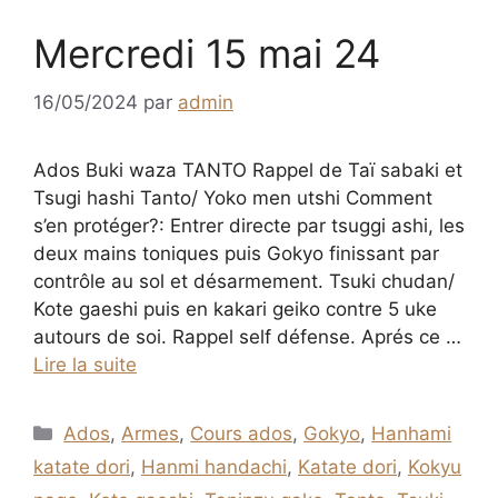
Mercredi 15 mai 24
16/05/2024
par
admin
Ados Buki waza TANTO Rappel de Taï sabaki et
Tsugi hashi Tanto/ Yoko men utshi Comment
s’en protéger?: Entrer directe par tsuggi ashi, les
deux mains toniques puis Gokyo finissant par
contrôle au sol et désarmement. Tsuki chudan/
Kote gaeshi puis en kakari geiko contre 5 uke
autours de soi. Rappel self défense. Aprés ce …
Lire la suite
Catégories
Ados
,
Armes
,
Cours ados
,
Gokyo
,
Hanhami
katate dori
,
Hanmi handachi
,
Katate dori
,
Kokyu