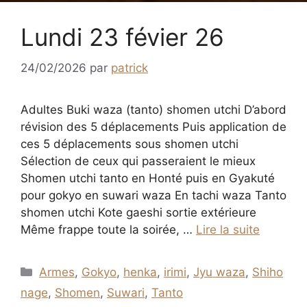
Lundi 23 févier 26
24/02/2026
par
patrick
Adultes Buki waza (tanto) shomen utchi D’abord
révision des 5 déplacements Puis application de
ces 5 déplacements sous shomen utchi
Sélection de ceux qui passeraient le mieux
Shomen utchi tanto en Honté puis en Gyakuté
pour gokyo en suwari waza En tachi waza Tanto
shomen utchi Kote gaeshi sortie extérieure
Même frappe toute la soirée, …
Lire la suite
Catégories
Armes
,
Gokyo
,
henka
,
irimi
,
Jyu waza
,
Shiho
nage
,
Shomen
,
Suwari
,
Tanto