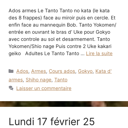
Ados armes Le Tanto Tanto no kata (le kata
des 8 frappes) face au miroir puis en cercle. Et
enfin face au mannequin Bob. Tanto Yokomen/
entrée en ouvrant le bras d’ Uke pour Gokyo
avec controle au sol et desarmement. Tanto
Yokomen/Shio nage Puis contre 2 Uke kakari
geiko Adultes Le Tanto Tanto …
Lire la suite
Catégories
Ados
,
Armes
,
Cours ados
,
Gokyo
,
Kata d'
armes
,
Shiho nage
,
Tanto
Laisser un commentaire
Lundi 17 février 25