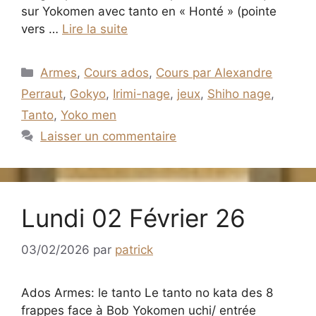
sur Yokomen avec tanto en « Honté » (pointe
vers …
Lire la suite
Catégories
Armes
,
Cours ados
,
Cours par Alexandre
Perraut
,
Gokyo
,
Irimi-nage
,
jeux
,
Shiho nage
,
Tanto
,
Yoko men
Laisser un commentaire
Lundi 02 Février 26
03/02/2026
par
patrick
Ados Armes: le tanto Le tanto no kata des 8
frappes face à Bob Yokomen uchi/ entrée