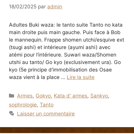
18/02/2025
par
admin
Adultes Buki waza: le tanto suite Tanto no kata
main droite puis main gauche. Puis face à Bob
le mannequin. Frappe shomen utchi/esquive ext
(tsugi ashi) et intérieure (ayumi ashi) avec
atémi pour l’intérieure. Suwari waza/Shomen
utshi au tanto/ Go kyo (exclusivement ura). Go
kyo (5e principe d’immobilisation des Osae
waza vient à la place …
Lire la suite
Catégories
Armes
,
Gokyo
,
Kata d' armes
,
Sankyo
,
sophrologie
,
Tanto
Laisser un commentaire