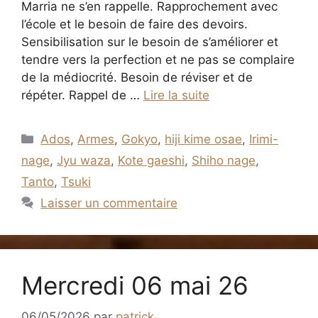
Marria ne s’en rappelle. Rapprochement avec
l’école et le besoin de faire des devoirs.
Sensibilisation sur le besoin de s’améliorer et
tendre vers la perfection et ne pas se complaire
de la médiocrité. Besoin de réviser et de
répéter. Rappel de …
Lire la suite
Catégories
Ados
,
Armes
,
Gokyo
,
hiji kime osae
,
Irimi-
nage
,
Jyu waza
,
Kote gaeshi
,
Shiho nage
,
Tanto
,
Tsuki
Laisser un commentaire
Mercredi 06 mai 26
06/05/2026
par
patrick