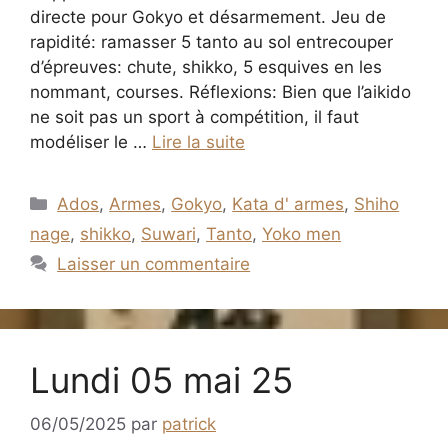
directe pour Gokyo et désarmement. Jeu de
rapidité: ramasser 5 tanto au sol entrecouper
d’épreuves: chute, shikko, 5 esquives en les
nommant, courses. Réflexions: Bien que l’aikido
ne soit pas un sport à compétition, il faut
modéliser le …
Lire la suite
Catégories
Ados
,
Armes
,
Gokyo
,
Kata d' armes
,
Shiho
nage
,
shikko
,
Suwari
,
Tanto
,
Yoko men
Laisser un commentaire
Lundi 05 mai 25
06/05/2025
par
patrick