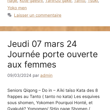
nage
,
Kote gaeshi
,
Taninzu gake
,
Tanto
,
Tsuki
,
Yoko men
Laisser un commentaire
Jeudi 07 mars 24
Journée porte ouverte
aux femmes
09/03/2024
par
admin
Seniors Qiqong – Do in – Aïki taïso Kata des 8
frappes au Tanto ( tanto no kata) Les esquives
sous shomen, Yokomen Pourquoi Honté, et
Gyakuté? Yomomen/ SHio nage Shomen /