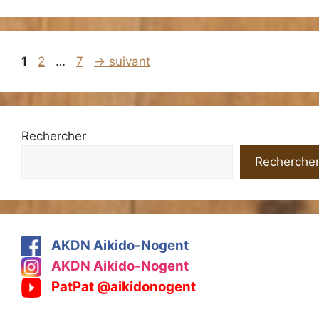
Page
Page
Page
1
2
…
7
→
suivant
Rechercher
Recherche
AKDN Aikido-Nogent
AKDN Aikido-Nogent
PatPat @aikidonogent