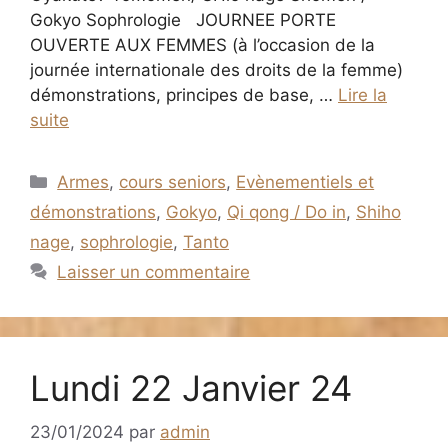
Gokyo Sophrologie JOURNEE PORTE
OUVERTE AUX FEMMES (à l’occasion de la
journée internationale des droits de la femme)
démonstrations, principes de base, …
Lire la
suite
Catégories
Armes
,
cours seniors
,
Evènementiels et
démonstrations
,
Gokyo
,
Qi qong / Do in
,
Shiho
nage
,
sophrologie
,
Tanto
Laisser un commentaire
Lundi 22 Janvier 24
23/01/2024
par
admin