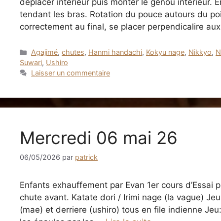
déplacer intérieur puis monter le genou intérieur. 
tendant les bras. Rotation du pouce autours du poi
correctement au final, se placer perpendicalire a
Catégories
Agajimé
,
chutes
,
Hanmi handachi
,
Kokyu nage
,
Nikkyo
,
N
Suwari
,
Ushiro
Laisser un commentaire
Mercredi 06 mai 26
06/05/2026
par
patrick
Enfants exhauffement par Evan 1er cours d’Essai 
chute avant. Katate dori / Irimi nage (la vague) Jeu
(mae) et derriere (ushiro) tous en file indienne Je