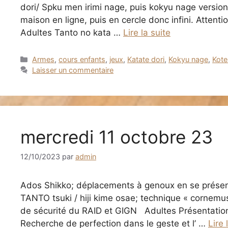
dori/ Spku men irimi nage, puis kokyu nage version 
maison en ligne, puis en cercle donc infini. Attent
Adultes Tanto no kata …
Lire la suite
Catégories
Armes
,
cours enfants
,
jeux
,
Katate dori
,
Kokyu nage
,
Kote
Laisser un commentaire
mercredi 11 octobre 23
12/10/2023
par
admin
Ados Shikko; déplacements à genoux en se présent
TANTO tsuki / hiji kime osae; technique « cornemus
de sécurité du RAID et GIGN Adultes Présentati
Recherche de perfection dans le geste et l’ …
Lire 