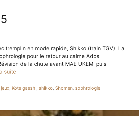
25
c tremplin en mode rapide, Shikko (train TGV). La
Sophrologie pour le retour au calme Ados
 Révision de la chute avant MAE UKEMI puis
la suite
,
jeux
,
Kote gaeshi
,
shikko
,
Shomen
,
sophrologie