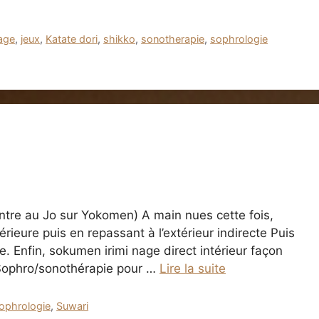
nage
,
jeux
,
Katate dori
,
shikko
,
sonotherapie
,
sophrologie
entre au Jo sur Yokomen) A main nues cette fois,
ieure puis en repassant à l’extérieur indirecte Puis
. Enfin, sokumen irimi nage direct intérieur façon
 Sophro/sonothérapie pour …
Lire la suite
ophrologie
,
Suwari