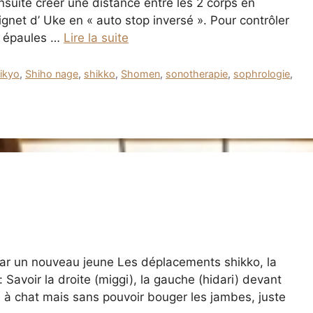
Ensuite créer une distance entre les 2 corps en
gnet d’ Uke en « auto stop inversé ». Pour contrôler
ux épaules …
Lire la suite
ikyo
,
Shiho nage
,
shikko
,
Shomen
,
sonotherapie
,
sophrologie
,
par un nouveau jeune Les déplacements shikko, la
: Savoir la droite (miggi), la gauche (hidari) devant
u: à chat mais sans pouvoir bouger les jambes, juste