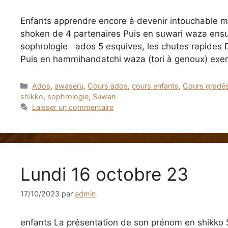
Enfants apprendre encore à devenir intouchable m
shoken de 4 partenaires Puis en suwari waza ensui
sophrologie ados 5 esquives, les chutes rapides D
Puis en hammihandatchi waza (tori à genoux) exer
Catégories
Ados
,
awaseru
,
Cours ados
,
cours enfants
,
Cours gradé
shikko
,
sophrologie
,
Suwari
Laisser un commentaire
Lundi 16 octobre 23
17/10/2023
par
admin
enfants La présentation de son prénom en shikko S