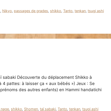
o
,
Nikyo
,
passages de grades
,
shikko
,
Tanto
,
tenkan
,
tsugi ashi
Taï sabaki Découverte du déplacement Shikko à
à 4 pattes: à laisser ça « aux bébés ») Jeux : Se
es prénoms des autres enfants) en Hammi handatichi
 nage
,
shikko
,
Shomen
,
taï sabaki
,
Tanto
,
tenkan
,
tsugi ashi