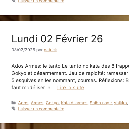
Laisser un commentaire
Lundi 02 Février 26
03/02/2026
par
patrick
Ados Armes: le tanto Le tanto no kata des 8 frapp
Gokyo et désarmement. Jeu de rapidité: ramasser 5
5 esquives en les nommant, courses. Réflexions: Bie
faut modéliser le …
Lire la suite
Catégories
Ados
,
Armes
,
Gokyo
,
Kata d' armes
,
Shiho nage
,
shikko
Laisser un commentaire