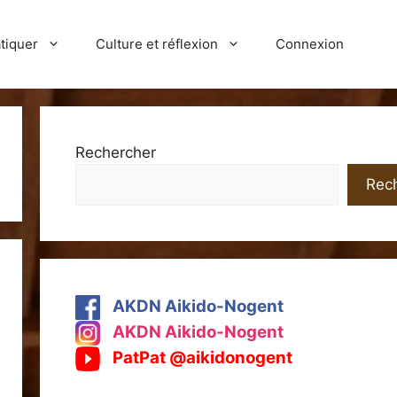
tiquer
Culture et réflexion
Connexion
Rechercher
Rec
AKDN Aikido-Nogent
AKDN Aikido-Nogent
PatPat @aikidonogent