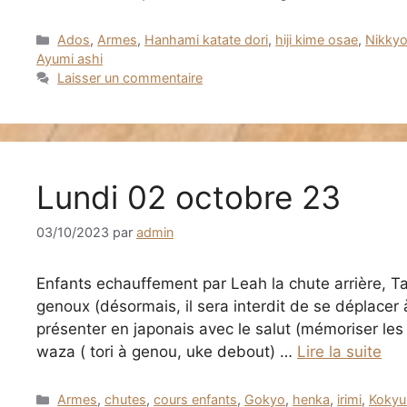
Catégories
Ados
,
Armes
,
Hanhami katate dori
,
hiji kime osae
,
Nikky
Ayumi ashi
Laisser un commentaire
Lundi 02 octobre 23
03/10/2023
par
admin
Enfants echauffement par Leah la chute arrière, 
genoux (désormais, il sera interdit de se déplacer 
présenter en japonais avec le salut (mémoriser l
waza ( tori à genou, uke debout) …
Lire la suite
Catégories
Armes
,
chutes
,
cours enfants
,
Gokyo
,
henka
,
irimi
,
Kokyu