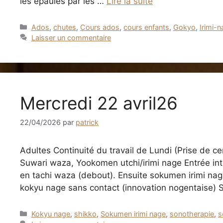
les épaules par les …
Lire la suite
Catégories
Ados
,
chutes
,
Cours ados
,
cours enfants
,
Gokyo
,
Irimi-
Laisser un commentaire
Mercredi 22 avril26
22/04/2026
par
patrick
Adultes Continuité du travail de Lundi (Prise de c
Suwari waza, Yookomen utchi/irimi nage Entrée intér
en tachi waza (debout). Ensuite sokumen irimi nage
kokyu nage sans contact (innovation nogentaise)
Catégories
Kokyu nage
,
shikko
,
Sokumen irimi nage
,
sonotherapie
,
s