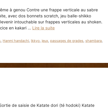
ême à genou Contre une frappe verticale au sabre
te, avec dos bonnets scratch, jeu balle-shikko
evenir intouchable sur frappes verticales au shoken.
cice en kakari …
Lire la suite
s
,
Hanmi handachi
,
Ikkyo
,
jeux
,
passages de grades
,
shambara
,
ortie de saisie de Katate dori (té hodoki) Katate