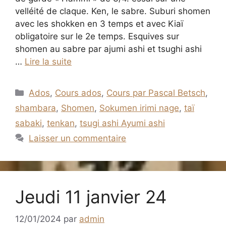
velléité de claque. Ken, le sabre. Suburi shomen
avec les shokken en 3 temps et avec Kiaï
obligatoire sur le 2e temps. Esquives sur
shomen au sabre par ajumi ashi et tsughi ashi
…
Lire la suite
Catégories
Ados
,
Cours ados
,
Cours par Pascal Betsch
,
shambara
,
Shomen
,
Sokumen irimi nage
,
taï
sabaki
,
tenkan
,
tsugi ashi Ayumi ashi
Laisser un commentaire
Jeudi 11 janvier 24
12/01/2024
par
admin