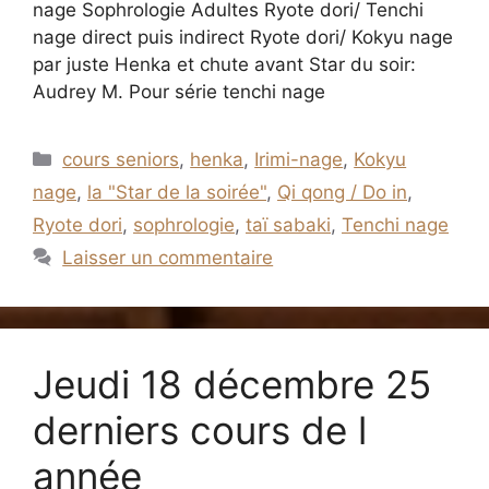
nage Sophrologie Adultes Ryote dori/ Tenchi
nage direct puis indirect Ryote dori/ Kokyu nage
par juste Henka et chute avant Star du soir:
Audrey M. Pour série tenchi nage
Catégories
cours seniors
,
henka
,
Irimi-nage
,
Kokyu
nage
,
la "Star de la soirée"
,
Qi qong / Do in
,
Ryote dori
,
sophrologie
,
taï sabaki
,
Tenchi nage
Laisser un commentaire
Jeudi 18 décembre 25
derniers cours de l
année