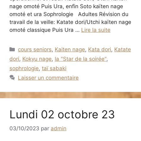
nage omoté Puis Ura, enfin Soto kaïten nage
omoté et ura Sophrologie Adultes Révision du
travail de la veille: Katate dori/Utchi kaïten nage
omoté classique Puis Ura …
Lire la suite
Catégories
cours seniors
,
Kaiten nage
,
Kata dori
,
Katate
dori
,
Kokyu nage
,
la "Star de la soirée"
,
sophrologie
,
taï sabaki
Laisser un commentaire
Lundi 02 octobre 23
03/10/2023
par
admin