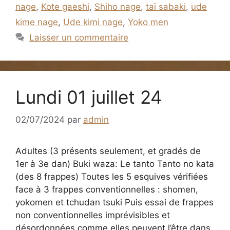
nage
,
Kote gaeshi
,
Shiho nage
,
taï sabaki
,
ude
kime nage
,
Ude kimi nage
,
Yoko men
Laisser un commentaire
Lundi 01 juillet 24
02/07/2024
par
admin
Adultes (3 présents seulement, et gradés de
1er à 3e dan) Buki waza: Le tanto Tanto no kata
(des 8 frappes) Toutes les 5 esquives vérifiées
face à 3 frappes conventionnelles : shomen,
yokomen et tchudan tsuki Puis essai de frappes
non conventionnelles imprévisibles et
désordonnées comme elles peuvent l’être dans