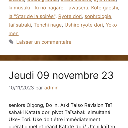
ki musuki - ki no nagare - awaseru
,
Kote gaeshi
,
la "Star de la soirée"
,
Ryote dori
,
sophrologie
,
taï sabaki
,
Tenchi nage
,
Ushiro ryote dori
,
Yoko
men
Laisser un commentaire
Jeudi 09 novembre 23
10/11/2023
par
admin
seniors Qiqong, Do in, Aïki Taiso Révision Taï
sabaki Katate dori pivot Taïsabaki simultané
Uke- Tori. Uke doit être immédiatement
opérationnel et réacif Katate dori/ Utchi kaïten