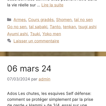
la vie réelle sur …
Lire la suite
Catégories
Armes
,
Cours gradés
,
Shomen
,
taï no sen
Go no sen
,
taï sabaki
,
Tanto
,
tenkan
,
tsugi ashi
Ayumi ashi
,
Tsuki
,
Yoko men
Laisser un commentaire
06 mars 24
07/03/2024
par
admin
Ados Les chutes, les esquives Self défense:
comment se protéger simplement par la prise
de garde « Hammi » de 3/4. essai sur une