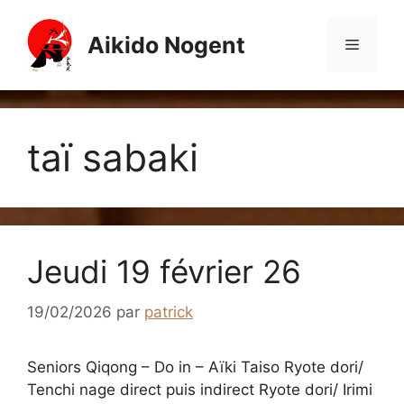
Aller
au
Aikido Nogent
Menu
contenu
taï sabaki
Jeudi 19 février 26
19/02/2026
par
patrick
Seniors Qiqong – Do in – Aïki Taiso Ryote dori/
Tenchi nage direct puis indirect Ryote dori/ Irimi