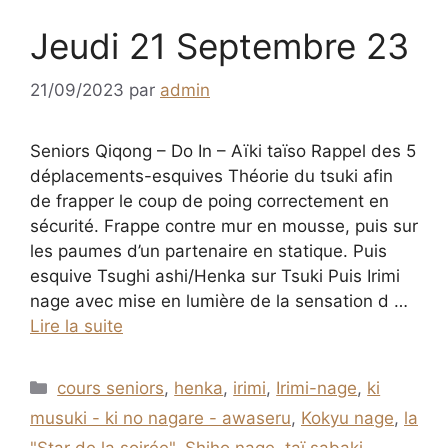
Jeudi 21 Septembre 23
21/09/2023
par
admin
Seniors Qiqong – Do In – Aïki taïso Rappel des 5
déplacements-esquives Théorie du tsuki afin
de frapper le coup de poing correctement en
sécurité. Frappe contre mur en mousse, puis sur
les paumes d’un partenaire en statique. Puis
esquive Tsughi ashi/Henka sur Tsuki Puis Irimi
nage avec mise en lumière de la sensation d …
Lire la suite
Catégories
cours seniors
,
henka
,
irimi
,
Irimi-nage
,
ki
musuki - ki no nagare - awaseru
,
Kokyu nage
,
la