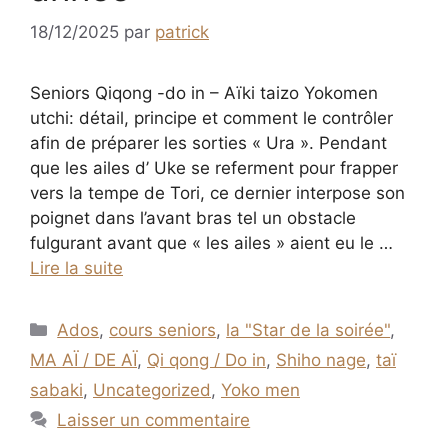
18/12/2025
par
patrick
Seniors Qiqong -do in – Aïki taizo Yokomen
utchi: détail, principe et comment le contrôler
afin de préparer les sorties « Ura ». Pendant
que les ailes d’ Uke se referment pour frapper
vers la tempe de Tori, ce dernier interpose son
poignet dans l’avant bras tel un obstacle
fulgurant avant que « les ailes » aient eu le …
Lire la suite
Catégories
Ados
,
cours seniors
,
la "Star de la soirée"
,
MA AÏ / DE AÏ
,
Qi qong / Do in
,
Shiho nage
,
taï
sabaki
,
Uncategorized
,
Yoko men
Laisser un commentaire