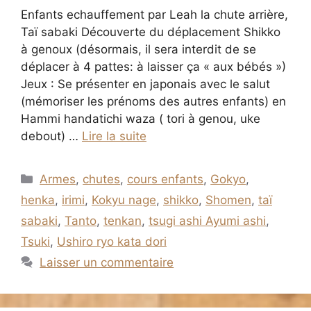
Enfants echauffement par Leah la chute arrière,
Taï sabaki Découverte du déplacement Shikko
à genoux (désormais, il sera interdit de se
déplacer à 4 pattes: à laisser ça « aux bébés »)
Jeux : Se présenter en japonais avec le salut
(mémoriser les prénoms des autres enfants) en
Hammi handatichi waza ( tori à genou, uke
debout) …
Lire la suite
Catégories
Armes
,
chutes
,
cours enfants
,
Gokyo
,
henka
,
irimi
,
Kokyu nage
,
shikko
,
Shomen
,
taï
sabaki
,
Tanto
,
tenkan
,
tsugi ashi Ayumi ashi
,
Tsuki
,
Ushiro ryo kata dori
Laisser un commentaire