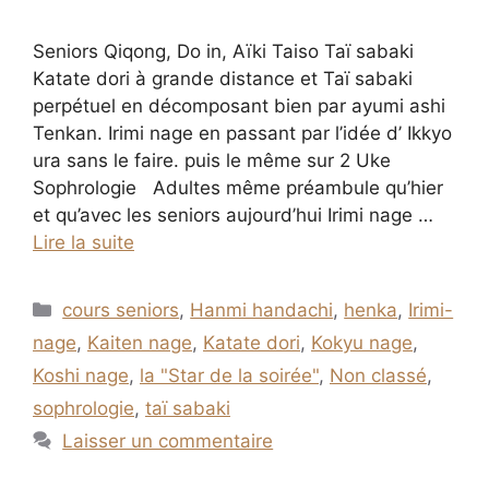
Seniors Qiqong, Do in, Aïki Taiso Taï sabaki
Katate dori à grande distance et Taï sabaki
perpétuel en décomposant bien par ayumi ashi
Tenkan. Irimi nage en passant par l’idée d’ Ikkyo
ura sans le faire. puis le même sur 2 Uke
Sophrologie Adultes même préambule qu’hier
et qu’avec les seniors aujourd’hui Irimi nage …
Lire la suite
Catégories
cours seniors
,
Hanmi handachi
,
henka
,
Irimi-
nage
,
Kaiten nage
,
Katate dori
,
Kokyu nage
,
Koshi nage
,
la "Star de la soirée"
,
Non classé
,
sophrologie
,
taï sabaki
Laisser un commentaire