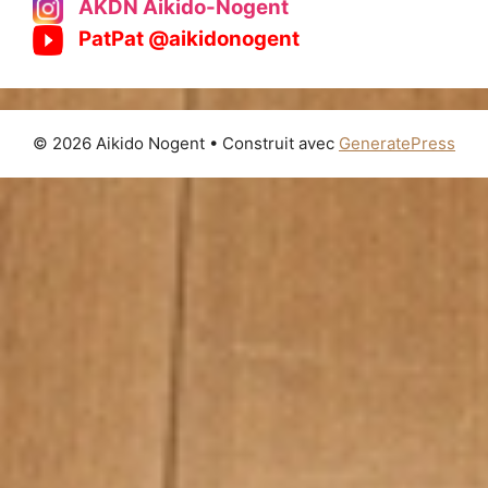
AKDN Aikido-Nogent
PatPat @aikidonogent
© 2026 Aikido Nogent
• Construit avec
GeneratePress