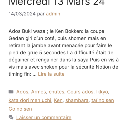
Mercredi 13 Mars 24
14/03/2024
par
admin
Ados Buki waza ; le Ken Bokken: la coupe
Gedan giri d’un coté, puis shomen mais en
retirant la jambe avant menacée pour faire le
pied de grue 5 secondes La difficulté était de
dégainer et rengainer dans la saya Puis en vis à
vis mais avec shoken pour la sécurité Notion de
timing fin: …
Lire la suite
Catégories
Ados
,
Armes
,
chutes
,
Cours ados
,
Ikkyo
,
kata dori men uchi
,
Ken
,
shambara
,
taï no sen
Go no sen
Laisser un commentaire