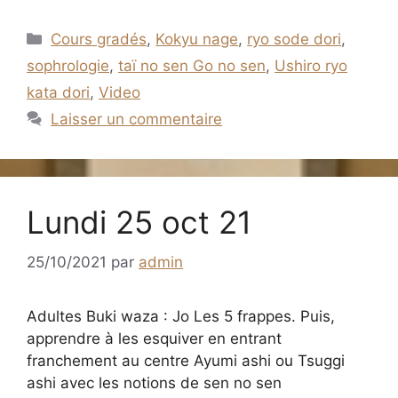
Catégories
Cours gradés
,
Kokyu nage
,
ryo sode dori
,
sophrologie
,
taï no sen Go no sen
,
Ushiro ryo
kata dori
,
Video
Laisser un commentaire
Lundi 25 oct 21
25/10/2021
par
admin
Adultes Buki waza : Jo Les 5 frappes. Puis,
apprendre à les esquiver en entrant
franchement au centre Ayumi ashi ou Tsuggi
ashi avec les notions de sen no sen