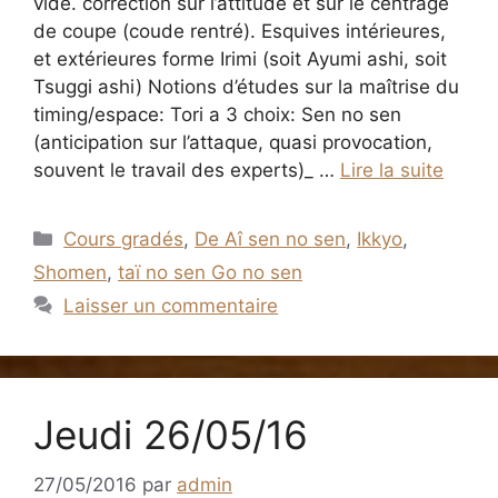
vide. correction sur l’attitude et sur le centrage
de coupe (coude rentré). Esquives intérieures,
et extérieures forme Irimi (soit Ayumi ashi, soit
Tsuggi ashi) Notions d’études sur la maîtrise du
timing/espace: Tori a 3 choix: Sen no sen
(anticipation sur l’attaque, quasi provocation,
souvent le travail des experts)_ …
Lire la suite
Catégories
Cours gradés
,
De Aî sen no sen
,
Ikkyo
,
Shomen
,
taï no sen Go no sen
Laisser un commentaire
Jeudi 26/05/16
27/05/2016
par
admin