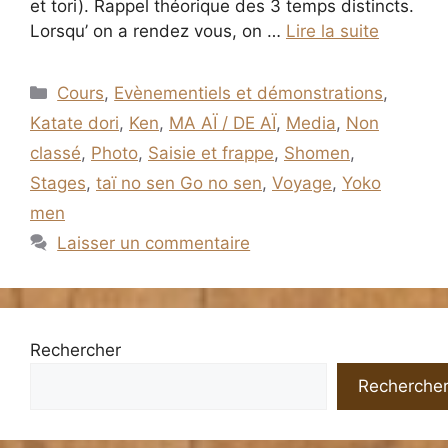
et tori). Rappel théorique des 3 temps distincts.
Lorsqu’ on a rendez vous, on …
Lire la suite
Catégories
Cours
,
Evènementiels et démonstrations
,
Katate dori
,
Ken
,
MA AÏ / DE AÏ
,
Media
,
Non
classé
,
Photo
,
Saisie et frappe
,
Shomen
,
Stages
,
taï no sen Go no sen
,
Voyage
,
Yoko
men
Laisser un commentaire
Rechercher
Recherche