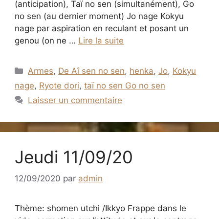
(anticipation), Taï no sen (simultanément), Go
no sen (au dernier moment) Jo nage Kokyu
nage par aspiration en reculant et posant un
genou (on ne …
Lire la suite
Catégories
Armes
,
De Aî sen no sen
,
henka
,
Jo
,
Kokyu
nage
,
Ryote dori
,
taï no sen Go no sen
Laisser un commentaire
Jeudi 11/09/20
12/09/2020
par
admin
Thème: shomen utchi /Ikkyo Frappe dans le