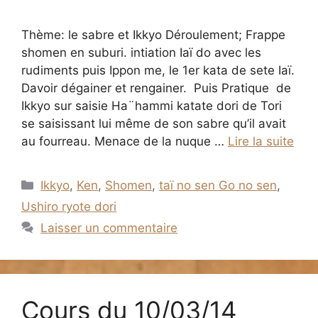
Thème: le sabre et Ikkyo Déroulement; Frappe
shomen en suburi. intiation Iaï do avec les
rudiments puis Ippon me, le 1er kata de sete Iaï.
Davoir dégainer et rengainer. Puis Pratique de
Ikkyo sur saisie Ha¨hammi katate dori de Tori
se saisissant lui même de son sabre qu’il avait
au fourreau. Menace de la nuque …
Lire la suite
Catégories
Ikkyo
,
Ken
,
Shomen
,
taï no sen Go no sen
,
Ushiro ryote dori
Laisser un commentaire
Cours du 10/03/14