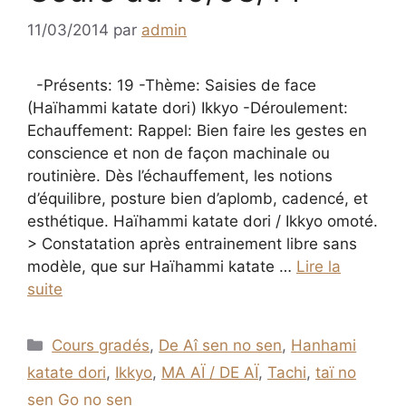
11/03/2014
par
admin
-Présents: 19 -Thème: Saisies de face
(Haïhammi katate dori) Ikkyo -Déroulement:
Echauffement: Rappel: Bien faire les gestes en
conscience et non de façon machinale ou
routinière. Dès l’échauffement, les notions
d’équilibre, posture bien d’aplomb, cadencé, et
esthétique. Haïhammi katate dori / Ikkyo omoté.
> Constatation après entrainement libre sans
modèle, que sur Haïhammi katate …
Lire la
suite
Catégories
Cours gradés
,
De Aî sen no sen
,
Hanhami
katate dori
,
Ikkyo
,
MA AÏ / DE AÏ
,
Tachi
,
taï no
sen Go no sen