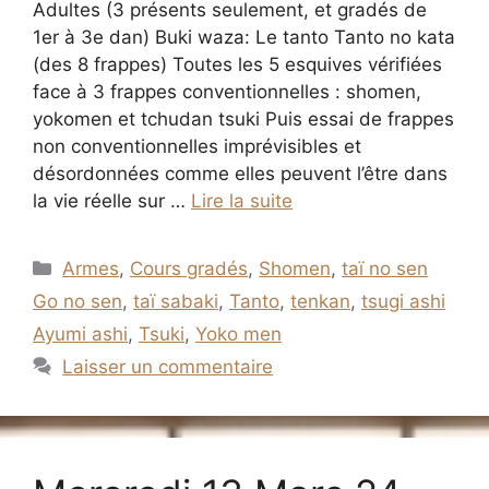
Adultes (3 présents seulement, et gradés de
1er à 3e dan) Buki waza: Le tanto Tanto no kata
(des 8 frappes) Toutes les 5 esquives vérifiées
face à 3 frappes conventionnelles : shomen,
yokomen et tchudan tsuki Puis essai de frappes
non conventionnelles imprévisibles et
désordonnées comme elles peuvent l’être dans
la vie réelle sur …
Lire la suite
Catégories
Armes
,
Cours gradés
,
Shomen
,
taï no sen
Go no sen
,
taï sabaki
,
Tanto
,
tenkan
,
tsugi ashi
Ayumi ashi
,
Tsuki
,
Yoko men
Laisser un commentaire