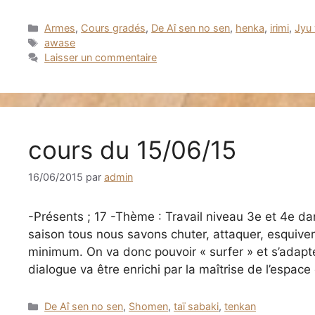
Catégories
Armes
,
Cours gradés
,
De Aî sen no sen
,
henka
,
irimi
,
Jyu
Étiquettes
awase
Laisser un commentaire
cours du 15/06/15
16/06/2015
par
admin
-Présents ; 17 -Thème : Travail niveau 3e et 4e da
saison tous nous savons chuter, attaquer, esquive
minimum. On va donc pouvoir « surfer » et s’adapte
dialogue va être enrichi par la maîtrise de l’espace
Catégories
De Aî sen no sen
,
Shomen
,
taï sabaki
,
tenkan