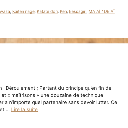
 waza
,
Kaiten nage
,
Katate dori
,
Ken
,
kessagiri
,
MA AÏ / DE AÏ
n -Déroulement ; Partant du principe qu’en fin de
r et « maîtrisons » une douzaine de technique
r à n’importe quel partenaire sans devoir lutter. Ce
 et …
Lire la suite