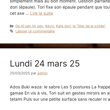
simplement mais au bon moment. Gestion parfaite 
dori (épaule). Tori fixe son épaule pendant que tout
cet axe …
Lire la suite
Catégories
De Aî sen no sen
,
Ikkyo
,
Kata dori
,
la "Star de la soirée"
Laisser un commentaire
Lundi 24 mars 25
25/03/2025
par
admin
Ados Buki waza: le sabre Les 5 postures La frapp
gamae En vis à vis, Tori suit en gestes miroirs en 
tatami Puis sur une petite surface sans reculer ni