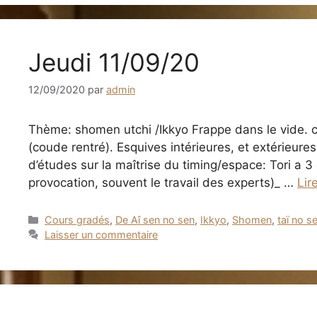
Jeudi 11/09/20
12/09/2020
par
admin
Thème: shomen utchi /Ikkyo Frappe dans le vide. co
(coude rentré). Esquives intérieures, et extérieures
d’études sur la maîtrise du timing/espace: Tori a 3 
provocation, souvent le travail des experts)_ …
Lir
Catégories
Cours gradés
,
De Aî sen no sen
,
Ikkyo
,
Shomen
,
taï no s
Laisser un commentaire