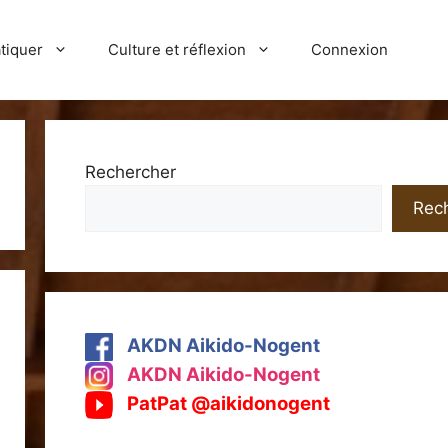
tiquer
Culture et réflexion
Connexion
Rechercher
Rec
AKDN Aikido-Nogent
AKDN Aikido-Nogent
PatPat @aikidonogent