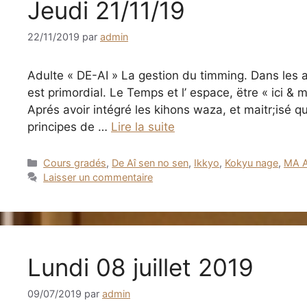
Jeudi 21/11/19
22/11/2019
par
admin
Adulte « DE-AI » La gestion du timming. Dans les 
est primordial. Le Temps et l’ espace, ëtre « ici &
Aprés avoir intégré les kihons waza, et maitr;isé 
principes de …
Lire la suite
Catégories
Cours gradés
,
De Aî sen no sen
,
Ikkyo
,
Kokyu nage
,
MA A
Laisser un commentaire
Lundi 08 juillet 2019
09/07/2019
par
admin