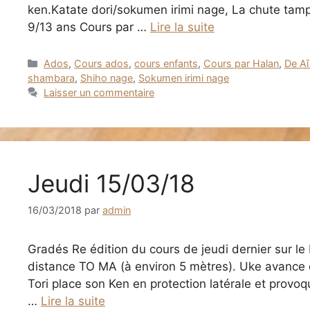
ken.Katate dori/sokumen irimi nage, La chute tamp
9/13 ans Cours par …
Lire la suite
Catégories
Ados
,
Cours ados
,
cours enfants
,
Cours par Halan
,
De Aî
shambara
,
Shiho nage
,
Sokumen irimi nage
Laisser un commentaire
Jeudi 15/03/18
16/03/2018
par
admin
Gradés Re édition du cours de jeudi dernier sur 
distance TO MA (à environ 5 mètres). Uke avance 
Tori place son Ken en protection latérale et provoqu
…
Lire la suite