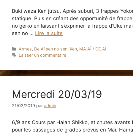
Buki waza Ken jutsu. Aprés suburi, 3 frappes Yokom
statique. Puis en créant des opportunité de frappes.
no geiko en laissant s’exprimer la frappe d’Uke mais
sen no …
Lire la suite
Catégories
Armes
,
De Aî sen no sen
,
Ken
,
MA AÏ / DE AÏ
Laisser un commentaire
Mercredi 20/03/19
21/03/2019
par
admin
6/9 ans Cours par Halan Shikko, et chutes avants P
pour les passages de grades prévus en Mai. Haïha