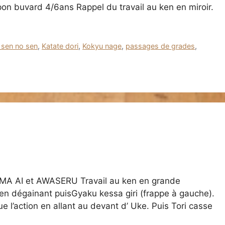
on buvard 4/6ans Rappel du travail au ken en miroir.
 sen no sen
,
Katate dori
,
Kokyu nage
,
passages de grades
,
le MA AI et AWASERU Travail au ken en grande
en dégainant puisGyaku kessa giri (frappe à gauche).
e l’action en allant au devant d’ Uke. Puis Tori casse