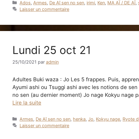
Catégories
Ados
,
Armes
,
De Aî sen no sen
,
irimi
,
Ken
,
MA AÏ / DE AÏ
,
Laisser un commentaire
Lundi 25 oct 21
25/10/2021
par
admin
Adultes Buki waza : Jo Les 5 frappes. Puis, appre
Ayumi ashi ou Tsuggi ashi avec les notions de sen 
no sen (au dernier moment) Jo nage Kokyu nage pa
Lire la suite
Catégories
Armes
,
De Aî sen no sen
,
henka
,
Jo
,
Kokyu nage
,
Ryote d
Laisser un commentaire