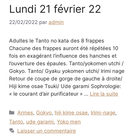
Lundi 21 février 22
22/02/2022
par
admin
Adultes le Tanto no kata des 8 frappes
Chacune des frappes auront été répétées 10
fois en exagérant l’influence des hanches et
l’ouverture des épaules. Tanto/yokomen utchi /
Gokyo. Tanto/ Gyaku yokomen utchi/ Irimi nage
Retour de coupe de gorge de gauche à droite/
Hiji kime osae Tsuki/ Ude garami Sophrologie:
« le courant d’air purificateur » …
Lire la suite
Catégories
Armes
,
Gokyo
,
hiji kime osae
,
Irimi-nage
,
Tanto
,
ude garami
,
Yoko men
Laisser un commentaire