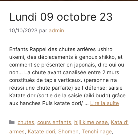
Lundi 09 octobre 23
10/10/2023
par
admin
Enfants Rappel des chutes arrières ushiro
ukemi, des déplacements à genoux shikko, et
comment se présenter en japonais, dire oui ou
non… La chute avant canalisée entre 2 murs
constitués de tapis verticaux. (personne n’a
réussi une chute parfaite) self défense: saisie
Katate dori/sortie de la saisie (aiki budo) grâce
aux hanches Puis katate dori/ …
Lire la suite
Catégories
chutes
,
cours enfants
,
hiji kime osae
,
Kata d'
armes
,
Katate dori
,
Shomen
,
Tenchi nage
,