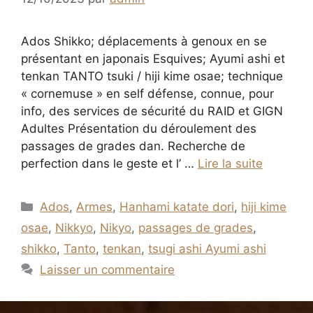
Ados Shikko; déplacements à genoux en se
présentant en japonais Esquives; Ayumi ashi et
tenkan TANTO tsuki / hiji kime osae; technique
« cornemuse » en self défense, connue, pour
info, des services de sécurité du RAID et GIGN
Adultes Présentation du déroulement des
passages de grades dan. Recherche de
perfection dans le geste et l’ …
Lire la suite
Catégories
Ados
,
Armes
,
Hanhami katate dori
,
hiji kime
osae
,
Nikkyo
,
Nikyo
,
passages de grades
,
shikko
,
Tanto
,
tenkan
,
tsugi ashi Ayumi ashi
Laisser un commentaire