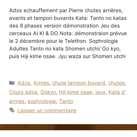
Ados echauffement par Pierre chutes arrières,
avants et tampon buvards Kata: Tanto no katas
des 8 phases version démonstration Jeu des
cerceaux AI KI & DO Nota: démonstraion prévue
le 2 décembre pour le Telethon. Sophrologie
Adultes Tanto no kata Shomen utchi/ Go kyo,
puis Hiji kime osae. Jyu waza sur Shomen utchi
Catégories
Ados
,
Armes
,
chute tampon buvard
,
chutes
,
Cours ados
,
Gokyo
,
hiji kime osae
,
jeux
,
Kata d'
armes
,
sophrologie
,
Tanto
Laisser un commentaire