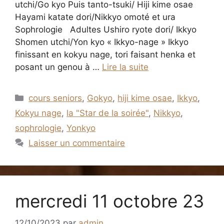
utchi/Go kyo Puis tanto-tsuki/ Hiji kime osae
Hayami katate dori/Nikkyo omoté et ura
Sophrologie Adultes Ushiro ryote dori/ Ikkyo
Shomen utchi/Yon kyo « Ikkyo-nage » Ikkyo
finissant en kokyu nage, tori faisant henka et
posant un genou à …
Lire la suite
Catégories
cours seniors
,
Gokyo
,
hiji kime osae
,
Ikkyo
,
Kokyu nage
,
la "Star de la soirée"
,
Nikkyo
,
sophrologie
,
Yonkyo
Laisser un commentaire
mercredi 11 octobre 23
12/10/2023
par
admin