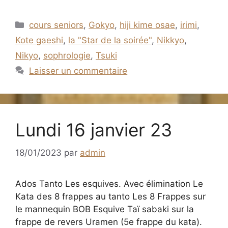
Catégories
cours seniors
,
Gokyo
,
hiji kime osae
,
irimi
,
Kote gaeshi
,
la "Star de la soirée"
,
Nikkyo
,
Nikyo
,
sophrologie
,
Tsuki
Laisser un commentaire
Lundi 16 janvier 23
18/01/2023
par
admin
Ados Tanto Les esquives. Avec élimination Le
Kata des 8 frappes au tanto Les 8 Frappes sur
le mannequin BOB Esquive Taï sabaki sur la
frappe de revers Uramen (5e frappe du kata).