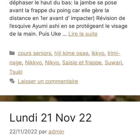
déphaser le haut du bas: la jambe se pose
avant la frappe du poing car elle gère la
distance en 1er avant d’ impacter) Révision de
l’esquive Ayumi ashi en se protégeant le visage
de la main. Puis Uke …
Lire la suite
Catégories
cours seniors
,
hiji kime osae
,
Ikkyo
,
Irimi-
nage
,
Nikkyo
,
Nikyo
,
Saisie et frappe
,
Suwari
,
Tsuki
Laisser un commentaire
Lundi 21 Nov 22
22/11/2022
par
admin