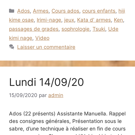
Catégories
Ados
,
Armes
,
Cours ados
,
cours enfants
,
hiji
kime osae
,
Irimi-nage
,
jeux
,
Kata d' armes
,
Ken
,
passages de grades
,
sophrologie
,
Tsuki
,
Ude
kimi nage
,
Video
Laisser un commentaire
Lundi 14/09/20
15/09/2020
par
admin
Ados (22 présents) Assistante Manuella. Rappel
des consignes générales, Présentation sous le
sabre, d’une technique à réaliser en fin de cours