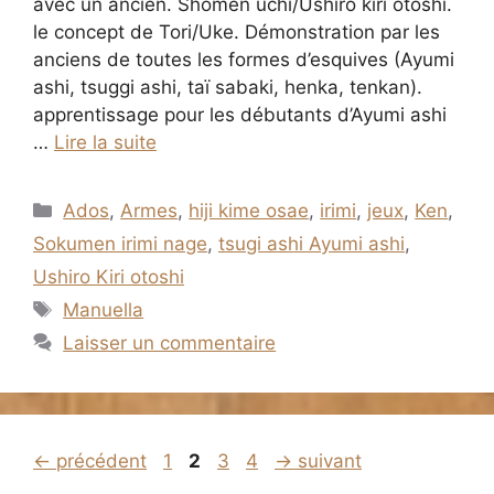
avec un ancien. Shomen uchi/Ushiro kiri otoshi.
le concept de Tori/Uke. Démonstration par les
anciens de toutes les formes d’esquives (Ayumi
ashi, tsuggi ashi, taï sabaki, henka, tenkan).
apprentissage pour les débutants d’Ayumi ashi
…
Lire la suite
Catégories
Ados
,
Armes
,
hiji kime osae
,
irimi
,
jeux
,
Ken
,
Sokumen irimi nage
,
tsugi ashi Ayumi ashi
,
Ushiro Kiri otoshi
Étiquettes
Manuella
Laisser un commentaire
Page
Page
Page
Page
←
précédent
1
2
3
4
→
suivant