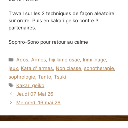
Travail sur les 2 techniques de façon aléatoire
sur ordre. Puis en kakari geiko contre 3
partenaires.
Sophro-Sono pour retour au calme
Catégories
Ados
,
Armes
,
hiji kime osae
,
Irimi-nage
,
jeux
,
Kata d' armes
,
Non classé
,
sonotherapie
,
sophrologie
,
Tanto
,
Tsuki
Étiquettes
Kakari geiko
Jeudi 07 Mai 26
Mercredi 16 mai 26