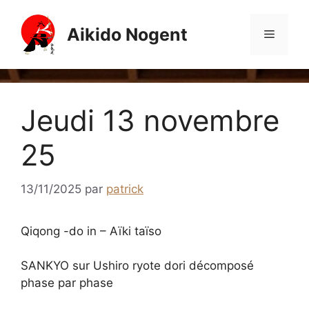
Aller
au
Aikido Nogent
Menu
contenu
Jeudi 13 novembre
25
13/11/2025
par
patrick
Qiqong -do in – Aïki taïso
SANKYO sur Ushiro ryote dori décomposé
phase par phase