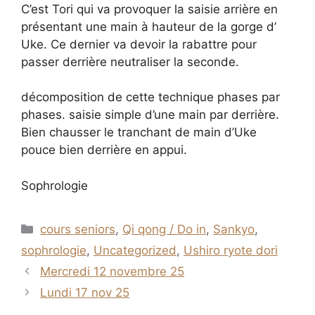
C’est Tori qui va provoquer la saisie arrière en
présentant une main à hauteur de la gorge d’
Uke. Ce dernier va devoir la rabattre pour
passer derrière neutraliser la seconde.
décomposition de cette technique phases par
phases. saisie simple d’une main par derrière.
Bien chausser le tranchant de main d’Uke
pouce bien derrière en appui.
Sophrologie
Catégories
cours seniors
,
Qi qong / Do in
,
Sankyo
,
sophrologie
,
Uncategorized
,
Ushiro ryote dori
Mercredi 12 novembre 25
Lundi 17 nov 25