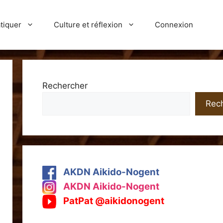
tiquer
Culture et réflexion
Connexion
Rechercher
Rec
AKDN Aikido-Nogent
AKDN Aikido-Nogent
PatPat @aikidonogent