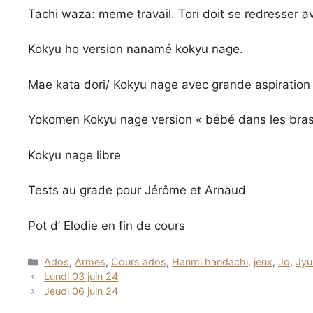
Tachi waza: meme travail. Tori doit se redresser av
Kokyu ho version nanamé kokyu nage.
Mae kata dori/ Kokyu nage avec grande aspiration
Yokomen Kokyu nage version « bébé dans les bras
Kokyu nage libre
Tests au grade pour Jérôme et Arnaud
Pot d’ Elodie en fin de cours
Catégories
Ados
,
Armes
,
Cours ados
,
Hanmi handachi
,
jeux
,
Jo
,
Jyu
Lundi 03 juin 24
Jeudi 06 juin 24