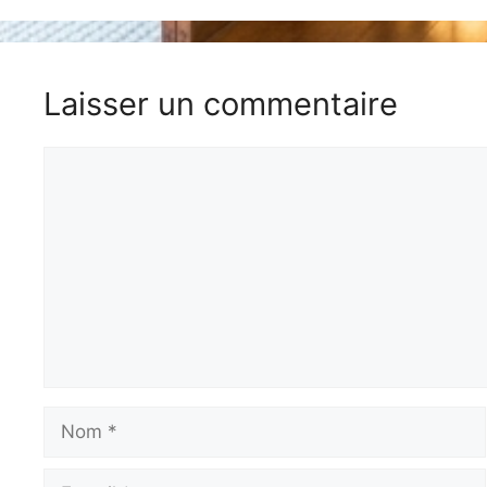
Laisser un commentaire
Commentaire
Nom
E-