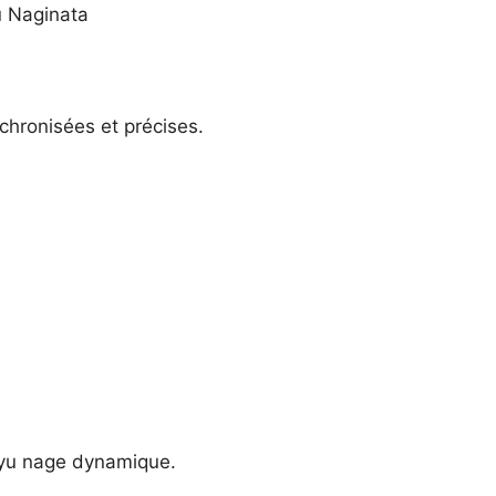
u Naginata
hronisées et précises.
)
kyu nage dynamique.