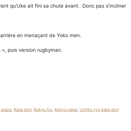
ant qu’Uke ait fini sa chute avant. Donc pas s’incliner
 arrière en menaçant de Yoko men.
 », puis version rugbyman.
 waza
,
Kata dori
,
Kokyu ho
,
Kokyu nage
,
Ushiro ryo kata dori